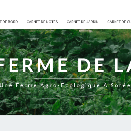
T DE BORD
CARNET DE NOTES
CARNET DE JARDIN
CARNET DE CU
FERME DE L
Une Ferme Agro-Écologique À Soré