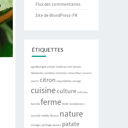
Flux des commentaires
Site de WordPress-FR
ÉTIQUETTES
agroécologie
arbres
biodiversité
brocoli
bénévoles
carottes
chantiers
chou-fleur
circuits
citron
courts
coquillettes
courge
cuisine
culture
cultures
ferme
famille
forêt
inondations
nature
marché
météo
Namur
patate
oranges
paillage
panais