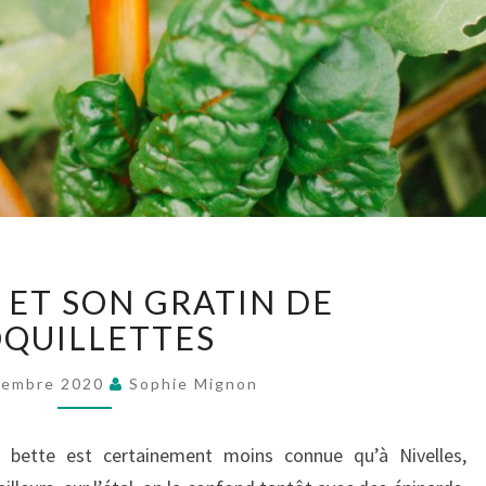
LA
 ET SON GRATIN DE
BETTE
ET
QUILLETTES
SON
GRATIN
tembre 2020
Sophie Mignon
DE
COQUILLETTES
 bette est certainement moins connue qu’à Nivelles,