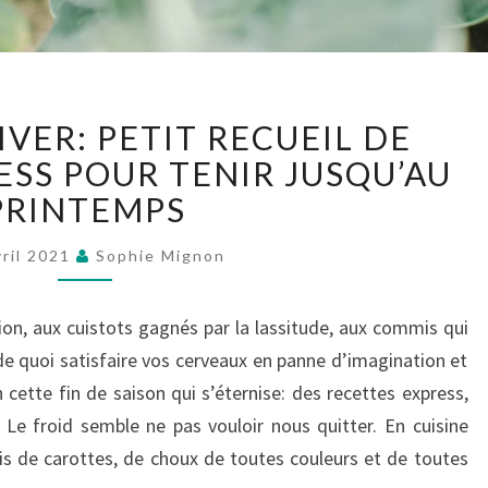
LÉGUMES
VER: PETIT RECUEIL DE
D’HIVER:
PETIT
ESS POUR TENIR JUSQU’AU
RECUEIL
PRINTEMPS
DE
RECETTES
vril 2021
Sophie Mignon
EXPRESS
POUR
ion, aux cuistots gagnés par la lassitude, aux commis qui
TENIR
JUSQU’AU
e quoi satisfaire vos cerveaux en panne d’imagination et
PRINTEMPS
cette fin de saison qui s’éternise: des recettes express,
! Le froid semble ne pas vouloir nous quitter. En cuisine
ois de carottes, de choux de toutes couleurs et de toutes