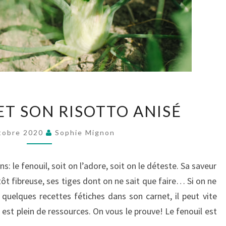
LE
ET SON RISOTTO ANISÉ
FENOUIL
ET
tobre 2020
Sophie Mignon
SON
RISOTTO
ANISÉ
s: le fenouil, soit on l’adore, soit on le déteste. Sa saveur
ôt fibreuse, ses tiges dont on ne sait que faire… Si on ne
 quelques recettes fétiches dans son carnet, il peut vite
l est plein de ressources. On vous le prouve! Le fenouil est