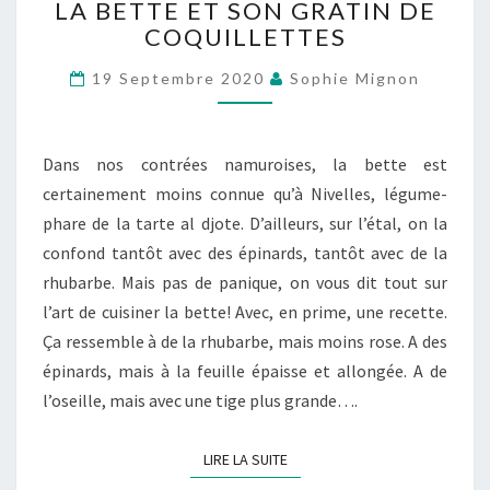
LA BETTE ET SON GRATIN DE
BETTE
COQUILLETTES
ET
SON
19 Septembre 2020
Sophie Mignon
GRATIN
DE
COQUILLETTES
Dans nos contrées namuroises, la bette est
certainement moins connue qu’à Nivelles, légume-
phare de la tarte al djote. D’ailleurs, sur l’étal, on la
confond tantôt avec des épinards, tantôt avec de la
rhubarbe. Mais pas de panique, on vous dit tout sur
l’art de cuisiner la bette! Avec, en prime, une recette.
Ça ressemble à de la rhubarbe, mais moins rose. A des
épinards, mais à la feuille épaisse et allongée. A de
l’oseille, mais avec une tige plus grande….
LIRE LA SUITE
LIRE LA SUITE