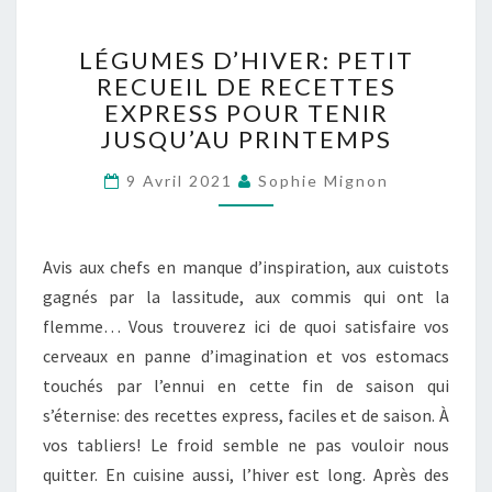
LÉGUMES
LÉGUMES D’HIVER: PETIT
D’HIVER:
RECUEIL DE RECETTES
PETIT
EXPRESS POUR TENIR
RECUEIL
DE
JUSQU’AU PRINTEMPS
RECETTES
EXPRESS
9 Avril 2021
Sophie Mignon
POUR
TENIR
JUSQU’AU
Avis aux chefs en manque d’inspiration, aux cuistots
PRINTEMPS
gagnés par la lassitude, aux commis qui ont la
flemme… Vous trouverez ici de quoi satisfaire vos
cerveaux en panne d’imagination et vos estomacs
touchés par l’ennui en cette fin de saison qui
s’éternise: des recettes express, faciles et de saison. À
vos tabliers! Le froid semble ne pas vouloir nous
quitter. En cuisine aussi, l’hiver est long. Après des