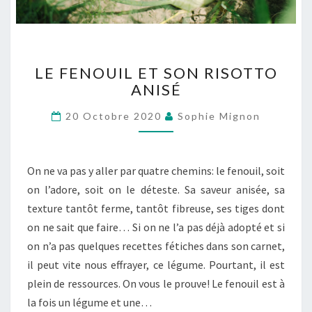
LE
LE FENOUIL ET SON RISOTTO
FENOUIL
ANISÉ
ET
SON
20 Octobre 2020
Sophie Mignon
RISOTTO
ANISÉ
On ne va pas y aller par quatre chemins: le fenouil, soit
on l’adore, soit on le déteste. Sa saveur anisée, sa
texture tantôt ferme, tantôt fibreuse, ses tiges dont
on ne sait que faire… Si on ne l’a pas déjà adopté et si
on n’a pas quelques recettes fétiches dans son carnet,
il peut vite nous effrayer, ce légume. Pourtant, il est
plein de ressources. On vous le prouve! Le fenouil est à
la fois un légume et une…