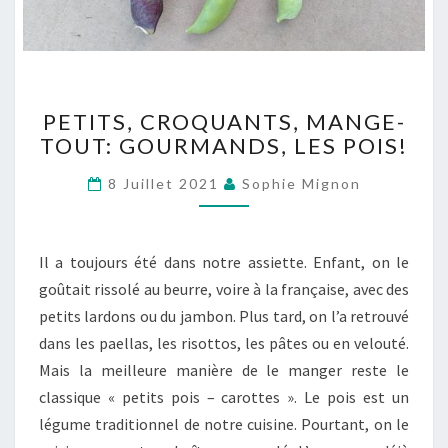
PETITS,
PETITS, CROQUANTS, MANGE-
CROQUANTS,
TOUT: GOURMANDS, LES POIS!
MANGE-
TOUT:
8 Juillet 2021
Sophie Mignon
GOURMANDS,
LES
POIS!
Il a toujours été dans notre assiette. Enfant, on le
goûtait rissolé au beurre, voire à la française, avec des
petits lardons ou du jambon. Plus tard, on l’a retrouvé
dans les paellas, les risottos, les pâtes ou en velouté.
Mais la meilleure manière de le manger reste le
classique « petits pois – carottes ». Le pois est un
légume traditionnel de notre cuisine. Pourtant, on le