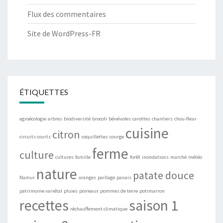
Flux des commentaires
Site de WordPress-FR
ÉTIQUETTES
agroécologie
arbres
biodiversité
brocoli
bénévoles
carottes
chantiers
chou-fleur
cuisine
citron
circuits courts
coquillettes
courge
ferme
culture
cultures
famille
forêt
inondations
marché
météo
nature
patate douce
Namur
oranges
paillage
panais
patrimoine variétal
pluies
poireaux
pommes de terre
potimarron
recettes
saison 1
réchauffement climatique